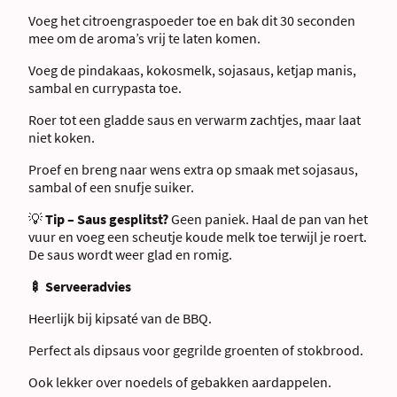
Voeg het citroengraspoeder toe en bak dit 30 seconden
mee om de aroma’s vrij te laten komen.
Voeg de pindakaas, kokosmelk, sojasaus, ketjap manis,
sambal en currypasta toe.
Roer tot een gladde saus en verwarm zachtjes, maar laat
niet koken.
Proef en breng naar wens extra op smaak met sojasaus,
sambal of een snufje suiker.
💡
Tip – Saus gesplitst?
Geen paniek. Haal de pan van het
vuur en voeg een scheutje koude melk toe terwijl je roert.
De saus wordt weer glad en romig.
🍢 Serveeradvies
Heerlijk bij kipsaté van de BBQ.
Perfect als dipsaus voor gegrilde groenten of stokbrood.
Ook lekker over noedels of gebakken aardappelen.