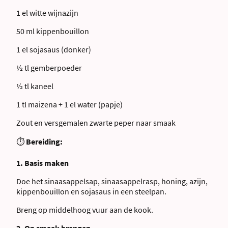
1 el witte wijnazijn
50 ml kippenbouillon
1 el sojasaus (donker)
½ tl gemberpoeder
½ tl kaneel
1 tl maizena + 1 el water (papje)
Zout en versgemalen zwarte peper naar smaak
⏱
Bereiding:
1. Basis maken
Doe het sinaasappelsap, sinaasappelrasp, honing, azijn,
kippenbouillon en sojasaus in een steelpan.
Breng op middelhoog vuur aan de kook.