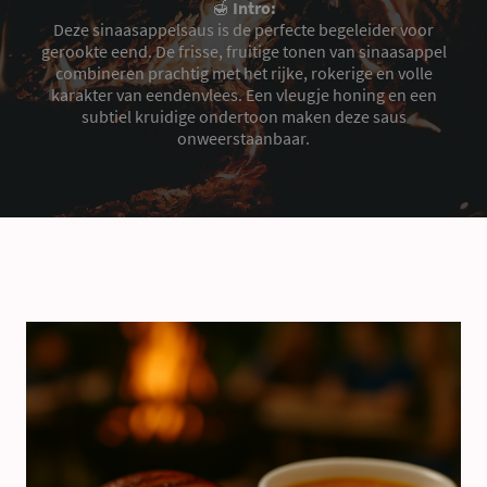
🍯
Intro:
Deze sinaasappelsaus is de perfecte begeleider voor
gerookte eend. De frisse, fruitige tonen van sinaasappel
combineren prachtig met het rijke, rokerige en volle
karakter van eendenvlees. Een vleugje honing en een
subtiel kruidige ondertoon maken deze saus
onweerstaanbaar.