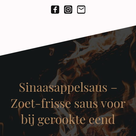
Sinaasappelsaus –
Zoet-frisse saus voor
bij gerookte eend