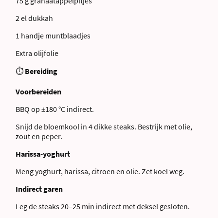
75 g granaatappelpitjes
2 el dukkah
1 handje muntblaadjes
Extra olijfolie
⏱
Bereiding
Voorbereiden
BBQ op ±180 °C indirect.
Snijd de bloemkool in 4 dikke steaks. Bestrijk met olie,
zout en peper.
Harissa-yoghurt
Meng yoghurt, harissa, citroen en olie. Zet koel weg.
Indirect garen
Leg de steaks 20–25 min indirect met deksel gesloten.