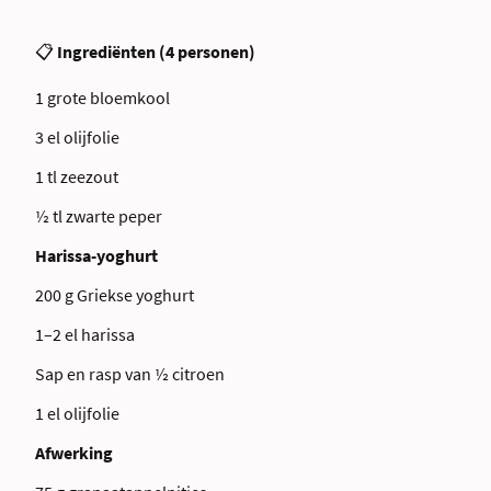
📋
Ingrediënten (4 personen)
1 grote bloemkool
3 el olijfolie
1 tl zeezout
½ tl zwarte peper
Harissa-yoghurt
200 g Griekse yoghurt
1–2 el harissa
Sap en rasp van ½ citroen
1 el olijfolie
Afwerking