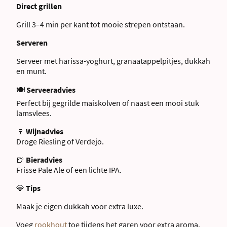
Direct grillen
Grill 3–4 min per kant tot mooie strepen ontstaan.
Serveren
Serveer met harissa-yoghurt, granaatappelpitjes, dukkah
en munt.
🍽
Serveeradvies
Perfect bij gegrilde maiskolven of naast een mooi stuk
lamsvlees.
🍷
Wijnadvies
Droge Riesling of Verdejo.
🍺
Bieradvies
Frisse Pale Ale of een lichte IPA.
💎
Tips
Maak je eigen dukkah voor extra luxe.
Voeg
rookhout
toe tijdens het garen voor extra aroma.