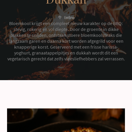
🥦
Intro
Bloemkool krijgt een compleet nieuw karakter op de BBQ:
stevig, rokerig en vol diepte. Door de groente in dikke
plakken te snijden, ontstaan stoere bloemkoolsteaks die
langzaam garen en daarna kort worden afgegrild voor een
knapperige korst. Geserveerd met een frisse harissa-
yoghurt, granaatappelpitjes en dukkah wordt dit een
vegetarisch gerecht dat zelfs vleesliefhebbers zal verrassen.