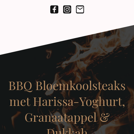
BBQ Bloemkoolsteaks
met Harissa-Yoghurt,
Granaatappel &
Dukkah