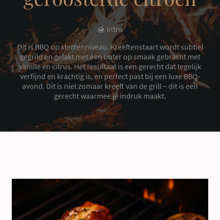
🍯 Intro
Dit is BBQ op sterrenniveau. Kreeftenstaart wordt subtiel
gegrild en gelakt met een boter op smaak gebracht met
vanille en citrus. Het resultaat is een gerecht dat tegelijk
verfijnd en krachtig is, en perfect past bij een luxe BBQ-
avond. Dit is niet zomaar kreeft van de grill – dit is een
gerecht waarmee je indruk maakt.