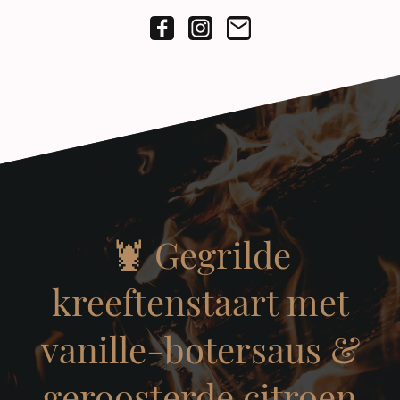
🦞 Gegrilde
kreeftenstaart met
vanille-botersaus &
geroosterde citroen