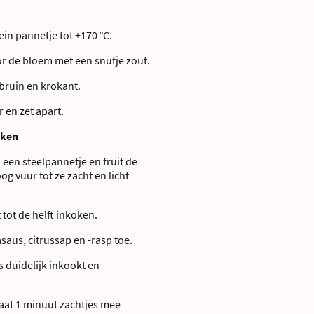
ein pannetje tot ±170 °C.
r de bloem met een snufje zout.
bruin en krokant.
 en zet apart.
aken
n een steelpannetje en fruit de
g vuur tot ze zacht en licht
t tot de helft inkoken.
saus, citrussap en -rasp toe.
s duidelijk inkookt en
aat 1 minuut zachtjes mee