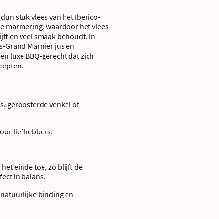
 dun stuk vlees van het Iberico-
ijke marmering, waardoor het vlees
ijft en veel smaak behoudt. In
us-Grand Marnier jus en
een luxe BBQ-gerecht dat zich
cepten.
s, geroosterde venkel of
voor liefhebbers.
et einde toe, zo blijft de
ect in balans.
 natuurlijke binding en