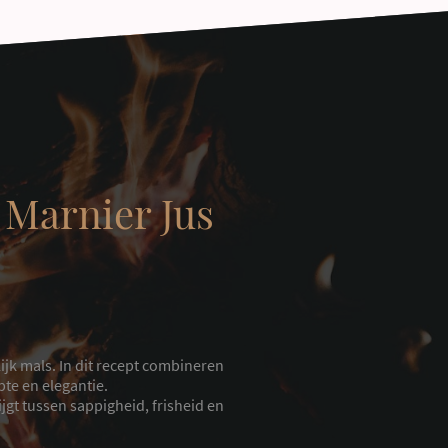
 Marnier Jus
jk mals. In dit recept combineren
pte en elegantie.
jgt tussen sappigheid, frisheid en