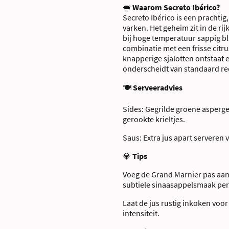
🐖
Waarom Secreto Ibérico?
Secreto Ibérico is een prachtig,
varken. Het geheim zit in de r
bij hoge temperatuur sappig bl
combinatie met een frisse citr
knapperige sjalotten ontstaat 
onderscheidt van standaard re
🍽
Serveeradvies
Sides: Gegrilde groene asperge
gerookte krieltjes.
Saus: Extra jus apart serveren 
💎
Tips
Voeg de Grand Marnier pas aan h
subtiele sinaasappelsmaak perf
Laat de jus rustig inkoken voor
intensiteit.