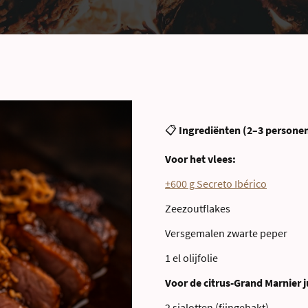
📋
Ingrediënten (2–3 persone
Voor het vlees:
±600 g Secreto Ibérico
Zeezoutflakes
Versgemalen zwarte peper
1 el olijfolie
Voor de citrus-Grand Marnier j
2 sjalotten (fijngehakt)