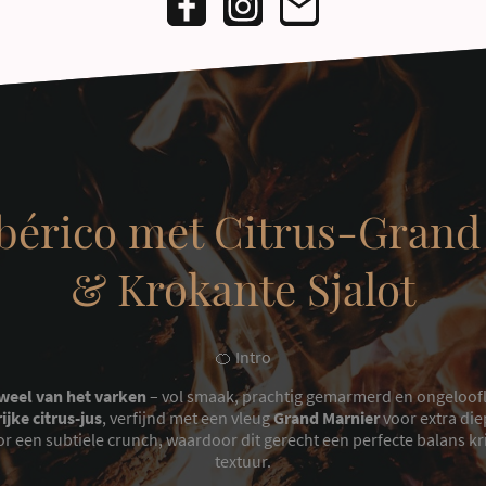
Ibérico met Citrus-Grand
& Krokante Sjalot
🍊 Intro
weel van het varken
– vol smaak, prachtig gemarmerd en ongeloofli
rijke citrus-jus
, verfijnd met een vleug
Grand Marnier
voor extra die
r een subtiele crunch, waardoor dit gerecht een perfecte balans kri
textuur.