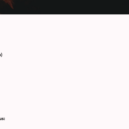
n)
us: