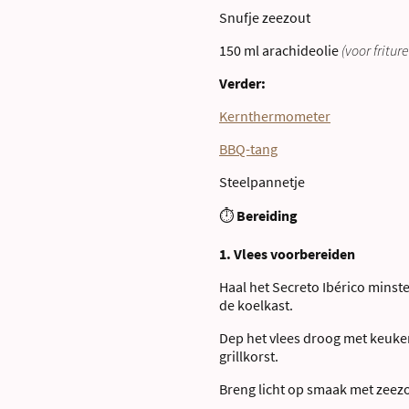
Snufje zeezout
150 ml arachideolie
(voor fritur
Verder:
Kernthermometer
BBQ-tang
Steelpannetje
⏱
Bereiding
1. Vlees voorbereiden
Haal het Secreto Ibérico minst
de koelkast.
Dep het vlees droog met keuk
grillkorst.
Breng licht op smaak met zeezo