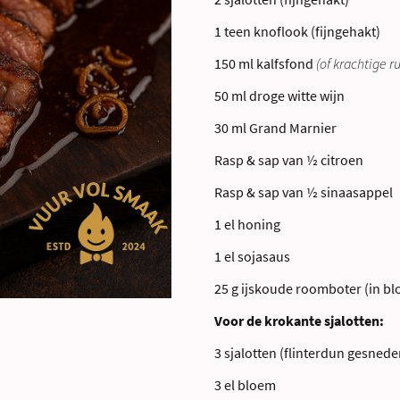
1 teen knoflook (fijngehakt)
150 ml kalfsfond
(of krachtige r
50 ml droge witte wijn
30 ml Grand Marnier
Rasp & sap van ½ citroen
Rasp & sap van ½ sinaasappel
1 el honing
1 el sojasaus
25 g ijskoude roomboter (in bl
Voor de krokante sjalotten:
3 sjalotten (flinterdun gesnede
3 el bloem