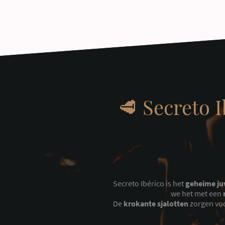
🥩 Secreto 
Secreto Ibérico is het
geheime ju
we het met een
De
krokante sjalotten
zorgen voo