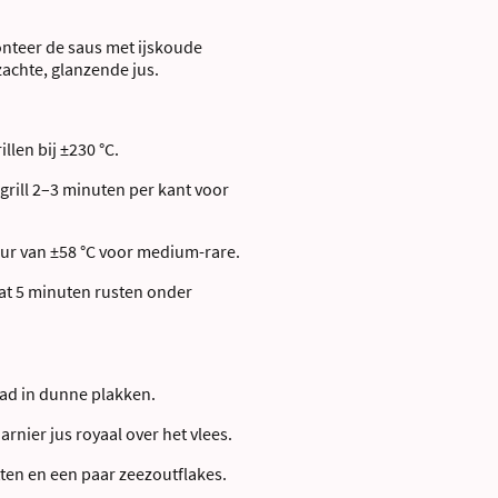
onteer de saus met ijskoude
zachte, glanzende jus.
llen bij ±230 °C.
 grill 2–3 minuten per kant voor
ur van ±58 °C voor medium-rare.
aat 5 minuten rusten onder
aad in dunne plakken.
rnier jus royaal over het vlees.
ten en een paar zeezoutflakes.