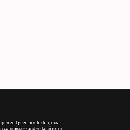
open zelf geen producten, maar
n commissie zonder dat jij extra