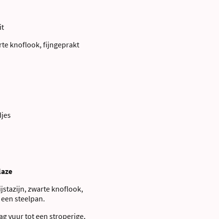
it
te knoflook, fijngeprakt
jes
laze
ijstazijn, zwarte knoflook,
een steelpan.
g vuur tot een stroperige,