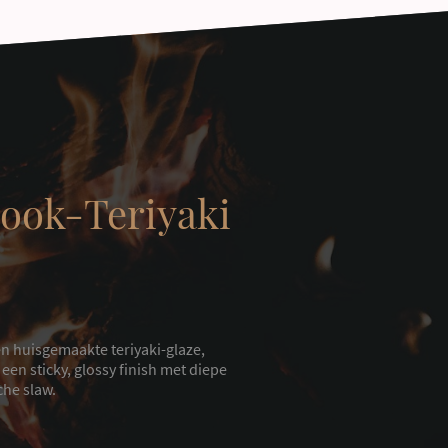
ook-Teriyaki
n huisgemaakte teriyaki-glaze,
en sticky, glossy finish met diepe
che slaw.