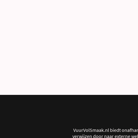
VuurVolSmaak.nl biedt onafhan
verwijzen door naar externe web