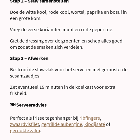
Stap 2 – Slaw samenstellen
Doe de witte kool, rode kool, wortel, paprika en bosui in
een grote kom.
Voeg de verse koriander, munt en rode peper toe.
Giet de dressing over de groenten en schep alles goed
om zodat de smaken zich verdelen.
Stap 3 – Afwerken
Bestrooi de slaw vlak voor het serveren met geroosterde
sesamzaadjes.
Zet eventueel 15 minuten in de koelkast voor extra
frisheid.
🍽 Serveeradvies
Perfect als frisse tegenhanger bij
ribfingers
,
zwaardvisfilet
,
gegrillde aubergine
,
kipdijsaté
of
gerookte zalm
.