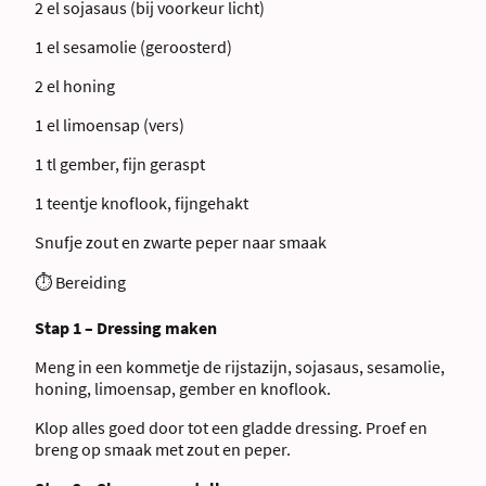
2 el sojasaus (bij voorkeur licht)
1 el sesamolie (geroosterd)
2 el honing
1 el limoensap (vers)
1 tl gember, fijn geraspt
1 teentje knoflook, fijngehakt
Snufje zout en zwarte peper naar smaak
⏱ Bereiding
Stap 1 – Dressing maken
Meng in een kommetje de rijstazijn, sojasaus, sesamolie,
honing, limoensap, gember en knoflook.
Klop alles goed door tot een gladde dressing. Proef en
breng op smaak met zout en peper.