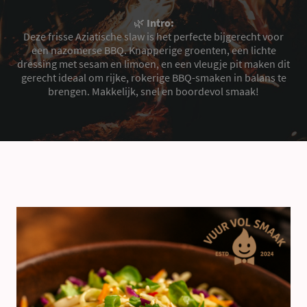
🌿
Intro:
Deze frisse Aziatische slaw is het perfecte bijgerecht voor
een nazomerse BBQ. Knapperige groenten, een lichte
dressing met sesam en limoen, en een vleugje pit maken dit
gerecht ideaal om rijke, rokerige BBQ-smaken in balans te
brengen. Makkelijk, snel en boordevol smaak!